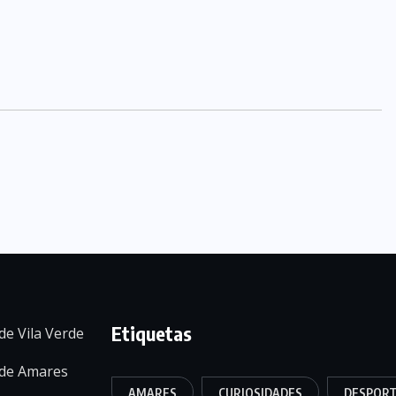
Etiquetas
de Vila Verde
 de Amares
AMARES
CURIOSIDADES
DESPOR