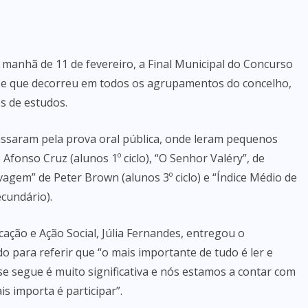
a manhã de 11 de fevereiro, a Final Municipal do Concurso
ase que decorreu em todos os agrupamentos do concelho,
s de estudos.
passaram pela prova oral pública, onde leram pequenos
Afonso Cruz (alunos 1º ciclo), “O Senhor Valéry”, de
lvagem” de Peter Brown (alunos 3º ciclo) e “Índice Médio de
ecundário).
cação e Ação Social, Júlia Fernandes, entregou o
do para referir que “o mais importante de tudo é ler e
 se segue é muito significativa e nós estamos a contar com
s importa é participar”.