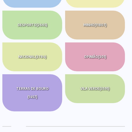
DESPORTO
(2665)
MINHO
(11807)
NACIONAL
(3784)
OPINIÃO
(301)
TERRAS DE BOURO
VILA VERDE
(3595)
(1457)