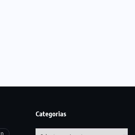
Categorias
Categorias
TO