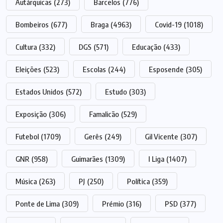
Autárquicas
(273)
Barcelos
(776)
Bombeiros
(677)
Braga
(4963)
Covid-19
(1018)
Cultura
(332)
DGS
(571)
Educação
(433)
Eleições
(523)
Escolas
(244)
Esposende
(305)
Estados Unidos
(572)
Estudo
(303)
Exposição
(306)
Famalicão
(529)
Futebol
(1709)
Gerês
(249)
Gil Vicente
(307)
GNR
(958)
Guimarães
(1309)
I Liga
(1407)
Música
(263)
PJ
(250)
Política
(359)
Ponte de Lima
(309)
Prémio
(316)
PSD
(377)