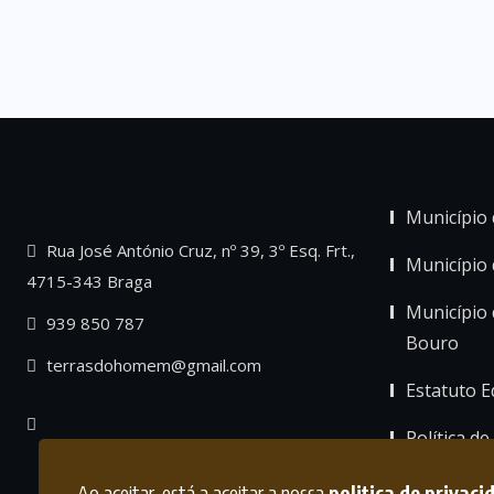
Município 
Rua José António Cruz, nº 39, 3º Esq. Frt.,
Município
4715-343 Braga
Município 
939 850 787
Bouro
terrasdohomem@gmail.com
Estatuto Ed
Política de
Ao aceitar, está a aceitar a nossa
politica de privaci