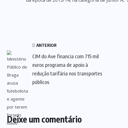
da época de 2013/14, na categoria de júnior A, “a
ANTERIOR
CIM do Ave financia com 715 mil
euros programa de apoio à
redução tarifária nos transportes
públicos
Deixe um comentário