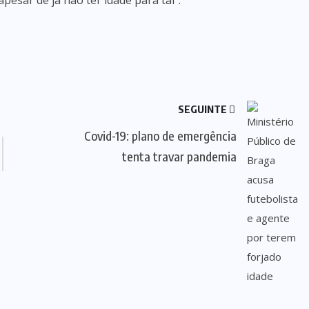
pesar de já não ter idade para tal”.
SEGUINTE
Covid-19: plano de emergência
tenta travar pandemia