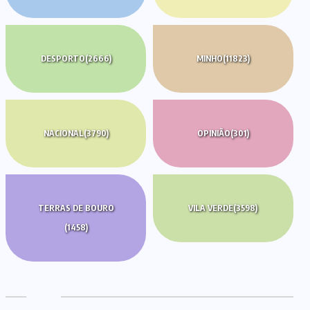
DESPORTO
(2666)
MINHO
(11823)
NACIONAL
(3790)
OPINIÃO
(301)
TERRAS DE BOURO
VILA VERDE
(3598)
(1458)