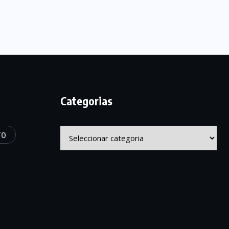
Categorias
Categorias
TO