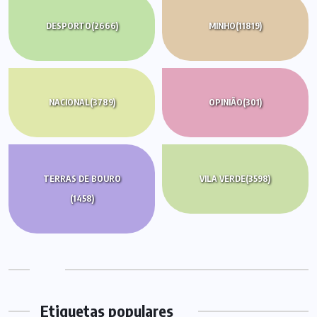
DESPORTO
(2666)
MINHO
(11819)
NACIONAL
(3789)
OPINIÃO
(301)
TERRAS DE BOURO
VILA VERDE
(3598)
(1458)
Etiquetas populares