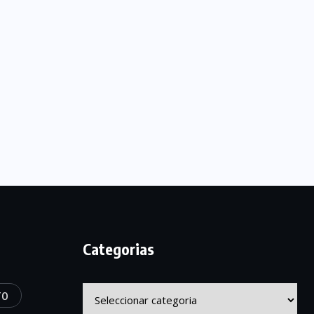
Categorias
Categorias
TO