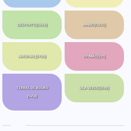
DESPORTO
(2666)
MINHO
(11820)
NACIONAL
(3789)
OPINIÃO
(301)
TERRAS DE BOURO
VILA VERDE
(3598)
(1458)