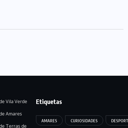
Etiquetas
de Vila Verde
 de Amares
AMARES
CURIOSIDADES
DESPOR
de Terras de