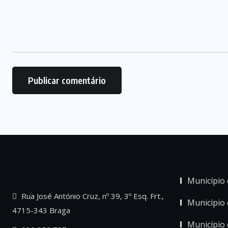
Município 
Rua José António Cruz, nº 39, 3º Esq. Frt.,
Município
4715-343 Braga
Município 