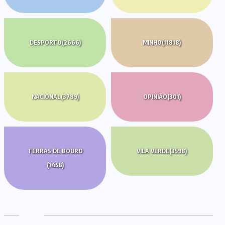
DESPORTO
(2666)
MINHO
(11818)
NACIONAL
(3789)
OPINIÃO
(301)
TERRAS DE BOURO
VILA VERDE
(3598)
(1458)