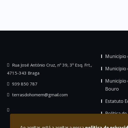
Município 
Rua José António Cruz, nº 39, 3º Esq. Frt.,
Município
4715-343 Braga
Município 
939 850 787
Bouro
terrasdohomem@gmail.com
Estatuto Ed
Política de
Ao aceitar, está a aceitar a nossa
politica de privaci