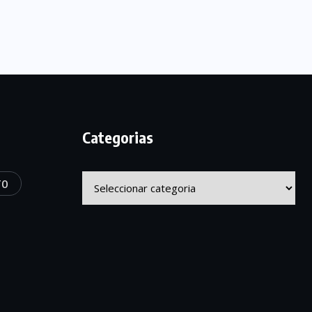
Categorias
Categorias
TO