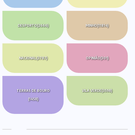
DESPORTO
(2666)
MINHO
(11814)
NACIONAL
(3787)
OPINIÃO
(301)
TERRAS DE BOURO
VILA VERDE
(3598)
(1458)