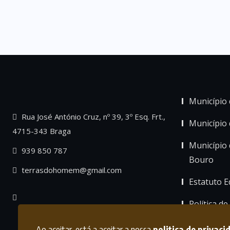
Município 
Rua José António Cruz, nº 39, 3º Esq. Frt.,
Município
4715-343 Braga
Município 
939 850 787
Bouro
terrasdohomem@gmail.com
Estatuto Ed
Política de
Ao aceitar, está a aceitar a nossa
politica de privaci