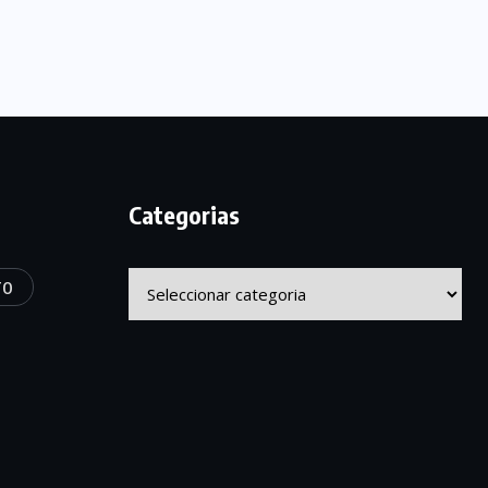
Categorias
Categorias
TO