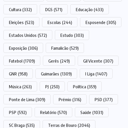
Cultura
(332)
DGS
(571)
Educação
(433)
Eleições
(523)
Escolas
(244)
Esposende
(305)
Estados Unidos
(572)
Estudo
(303)
Exposição
(306)
Famalicão
(529)
Futebol
(1709)
Gerês
(249)
Gil Vicente
(307)
GNR
(958)
Guimarães
(1309)
I Liga
(1407)
Música
(263)
PJ
(250)
Política
(359)
Ponte de Lima
(309)
Prémio
(316)
PSD
(377)
PSP
(592)
Relatório
(570)
Saúde
(1031)
SC Braga
(535)
Terras de Bouro
(2046)