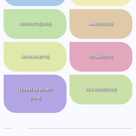
DESPORTO
(2666)
MINHO
(11826)
NACIONAL
(3791)
OPINIÃO
(301)
TERRAS DE BOURO
VILA VERDE
(3598)
(1458)