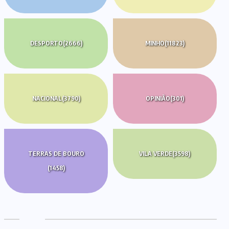
DESPORTO
(2666)
MINHO
(11823)
NACIONAL
(3790)
OPINIÃO
(301)
TERRAS DE BOURO
VILA VERDE
(3598)
(1458)