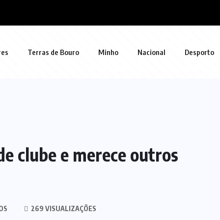
res
Terras de Bouro
Minho
Nacional
Desporto
de clube e merece outros
OS
269 VISUALIZAÇÕES