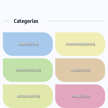
Categorias
AMARES
(1728)
CURIOSIDADES
(6982)
DESPORTO
(2666)
MINHO
(11823)
NACIONAL
(3790)
OPINIÃO
(301)