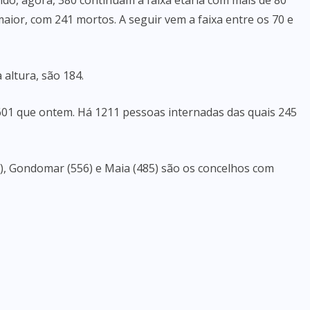
ndo, agora, 380 continuam a faixa etária com mais de 80
ior, com 241 mortos. A seguir vem a faixa entre os 70 e
altura, são 184.
601 que ontem. Há 1211 pessoas internadas das quais 245
76), Gondomar (556) e Maia (485) são os concelhos com