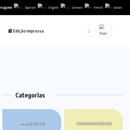
rtuguese
Spanish
English
German
French
Italian
📰 Edição impressa
Categorias
AMARES
(1728)
CURIOSIDADES
(6982)