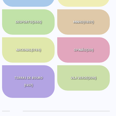
DESPORTO
(2665)
MINHO
(11807)
NACIONAL
(3784)
OPINIÃO
(301)
TERRAS DE BOURO
VILA VERDE
(3595)
(1457)