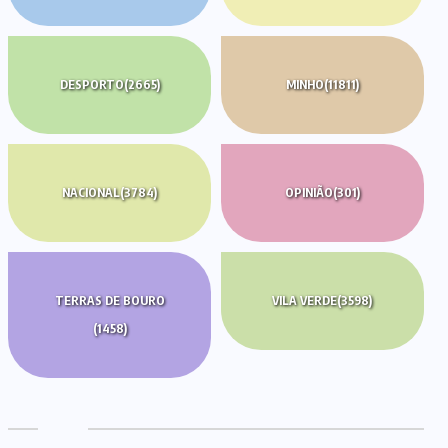
DESPORTO
(2665)
MINHO
(11811)
NACIONAL
(3784)
OPINIÃO
(301)
TERRAS DE BOURO
VILA VERDE
(3598)
(1458)