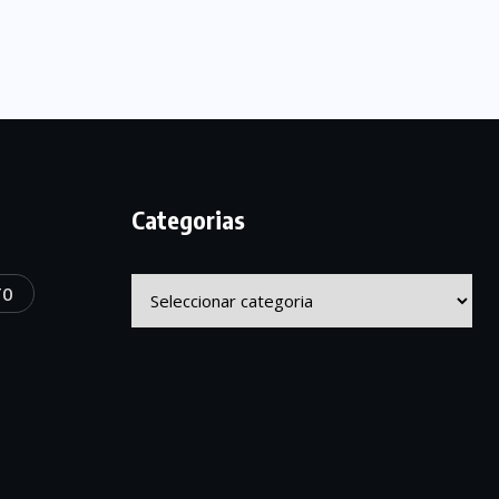
Categorias
Categorias
TO