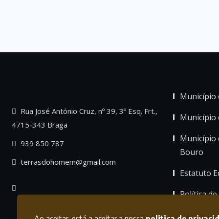
Município 
Rua José António Cruz, nº 39, 3º Esq. Frt.,
Município
4715-343 Braga
Município 
939 850 787
Bouro
terrasdohomem@gmail.com
Estatuto Ed
Política de
Ao aceitar, está a aceitar a nossa
politica de privaci