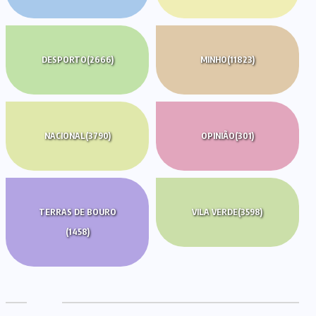
DESPORTO
(2666)
MINHO
(11823)
NACIONAL
(3790)
OPINIÃO
(301)
TERRAS DE BOURO
VILA VERDE
(3598)
(1458)