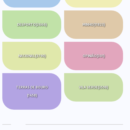
DESPORTO
(2666)
MINHO
(11823)
NACIONAL
(3790)
OPINIÃO
(301)
TERRAS DE BOURO
VILA VERDE
(3598)
(1458)