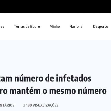
res
Terras de Bouro
Minho
Nacional
Desporto
tam número de infetados
ouro mantém o mesmo número
NTÁRIOS
199 VISUALIZAÇÕES