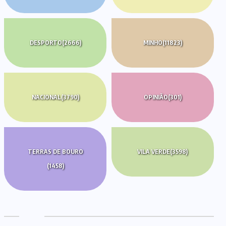
DESPORTO
(2666)
MINHO
(11823)
NACIONAL
(3790)
OPINIÃO
(301)
TERRAS DE BOURO
VILA VERDE
(3598)
(1458)