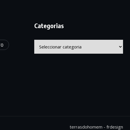
Categorias
Categorias
TO
terrasdohomem -
frdesign