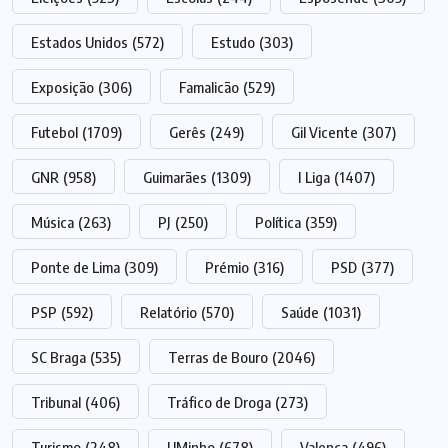
Estados Unidos
(572)
Estudo
(303)
Exposição
(306)
Famalicão
(529)
Futebol
(1709)
Gerês
(249)
Gil Vicente
(307)
GNR
(958)
Guimarães
(1309)
I Liga
(1407)
Música
(263)
PJ
(250)
Política
(359)
Ponte de Lima
(309)
Prémio
(316)
PSD
(377)
PSP
(592)
Relatório
(570)
Saúde
(1031)
SC Braga
(535)
Terras de Bouro
(2046)
Tribunal
(406)
Tráfico de Droga
(273)
Turismo
(248)
UMinho
(678)
Valença
(496)