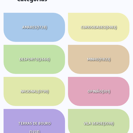
AMARES
(1728)
CURIOSIDADES
(6982)
DESPORTO
(2666)
MINHO
(11823)
NACIONAL
(3790)
OPINIÃO
(301)
TERRAS DE BOURO
VILA VERDE
(3598)
(1458)