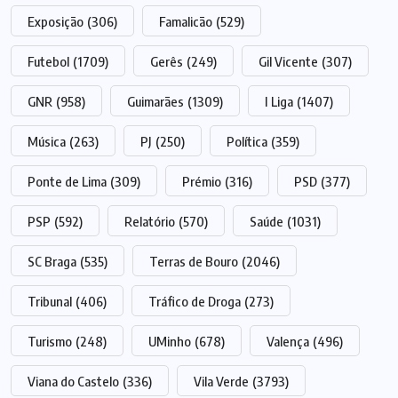
Exposição
(306)
Famalicão
(529)
Futebol
(1709)
Gerês
(249)
Gil Vicente
(307)
GNR
(958)
Guimarães
(1309)
I Liga
(1407)
Música
(263)
PJ
(250)
Política
(359)
Ponte de Lima
(309)
Prémio
(316)
PSD
(377)
PSP
(592)
Relatório
(570)
Saúde
(1031)
SC Braga
(535)
Terras de Bouro
(2046)
Tribunal
(406)
Tráfico de Droga
(273)
Turismo
(248)
UMinho
(678)
Valença
(496)
Viana do Castelo
(336)
Vila Verde
(3793)