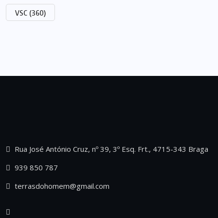
VSC
(360)
Rua José António Cruz, nº 39, 3º Esq. Frt., 4715-343 Braga
939 850 787
terrasdohomem@gmail.com