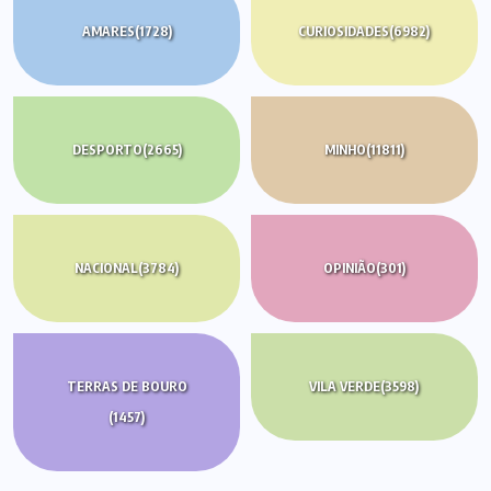
AMARES
(1728)
CURIOSIDADES
(6982)
DESPORTO
(2665)
MINHO
(11811)
NACIONAL
(3784)
OPINIÃO
(301)
TERRAS DE BOURO
VILA VERDE
(3598)
(1457)