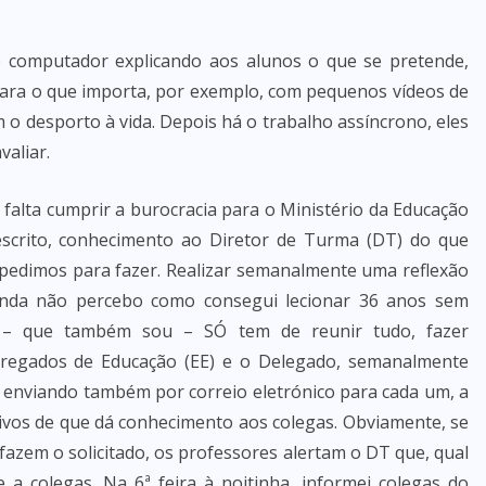
o computador explicando aos alunos o que se pretende,
 para o que importa, por exemplo, com pequenos vídeos de
 o desporto à vida. Depois há o trabalho assíncrono, eles
valiar.
falta cumprir a burocracia para o Ministério da Educação
 escrito, conhecimento ao Diretor de Turma (DT) do que
pedimos para fazer. Realizar semanalmente uma reflexão
inda não percebo como consegui lecionar 36 anos sem
 – que também sou – SÓ tem de reunir tudo, fazer
rregados de Educação (EE) e o Delegado, semanalmente
 enviando também por correio eletrónico para cada um, a
tivos de que dá conhecimento aos colegas. Obviamente, se
azem o solicitado, os professores alertam o DT que, qual
 a colegas. Na 6ª feira à noitinha, informei colegas do