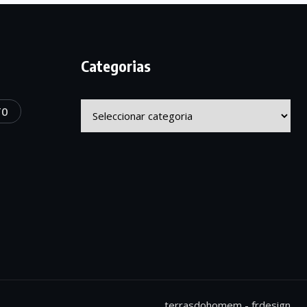
Categorias
Categorias
TO
terrasdohomem -
frdesign