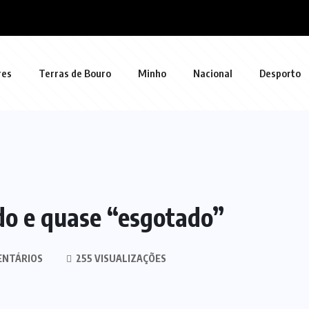
res
Terras de Bouro
Minho
Nacional
Desporto
do e quase “esgotado”
ENTÁRIOS
255 VISUALIZAÇÕES