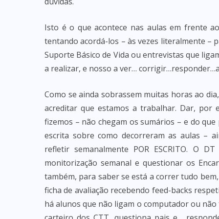
dúvidas.
Isto é o que acontece nas aulas em frente a
tentando acordá-los – às vezes literalmente –
Suporte Básico de Vida ou entrevistas que ligam
a realizar, e nosso a ver… corrigir…responder…a
Como se ainda sobrassem muitas horas ao dia, 
acreditar que estamos a trabalhar. Dar, por
fizemos – não chegam os sumários – e do que 
escrita sobre como decorreram as aulas – a
refletir semanalmente POR ESCRITO. O DT
monitorização semanal e questionar os Enca
também, para saber se está a correr tudo bem,
ficha de avaliação recebendo feed-backs respe
há alunos que não ligam o computador ou não f
carteiro dos CTT, questiona pais e… responde