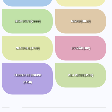
DESPORTO
(2666)
MINHO
(11823)
NACIONAL
(3790)
OPINIÃO
(301)
TERRAS DE BOURO
VILA VERDE
(3598)
(1458)