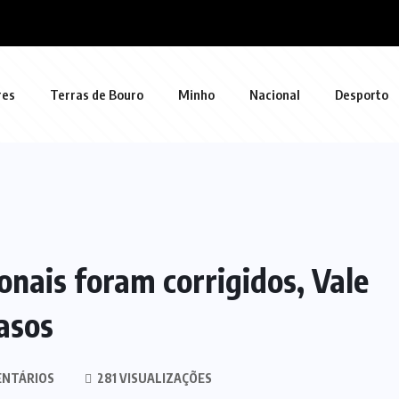
res
Terras de Bouro
Minho
Nacional
Desporto
onais foram corrigidos, Vale
asos
ENTÁRIOS
281 VISUALIZAÇÕES