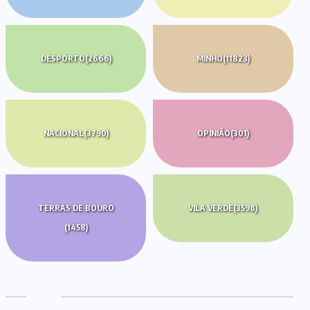
DESPORTO
(2666)
MINHO
(11823)
NACIONAL
(3790)
OPINIÃO
(301)
TERRAS DE BOURO
VILA VERDE
(3598)
(1458)