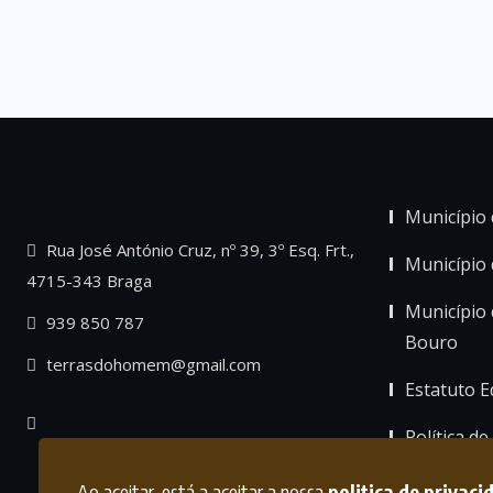
Município 
Rua José António Cruz, nº 39, 3º Esq. Frt.,
Município
4715-343 Braga
Município 
939 850 787
Bouro
terrasdohomem@gmail.com
Estatuto Ed
Política de
Ao aceitar, está a aceitar a nossa
politica de privaci