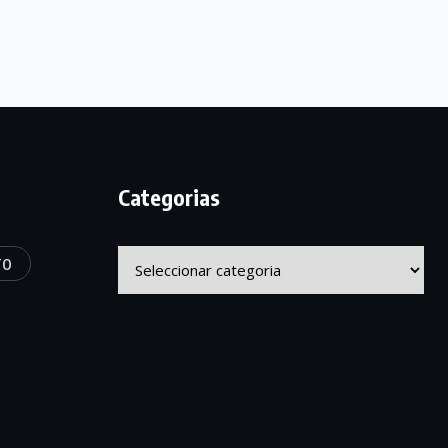
Categorias
Categorias
TO