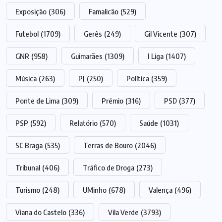
Exposição
(306)
Famalicão
(529)
Futebol
(1709)
Gerês
(249)
Gil Vicente
(307)
GNR
(958)
Guimarães
(1309)
I Liga
(1407)
Música
(263)
PJ
(250)
Política
(359)
Ponte de Lima
(309)
Prémio
(316)
PSD
(377)
PSP
(592)
Relatório
(570)
Saúde
(1031)
SC Braga
(535)
Terras de Bouro
(2046)
Tribunal
(406)
Tráfico de Droga
(273)
Turismo
(248)
UMinho
(678)
Valença
(496)
Viana do Castelo
(336)
Vila Verde
(3793)