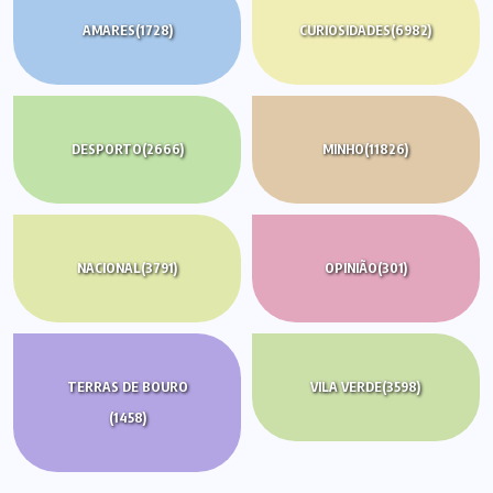
AMARES
(1728)
CURIOSIDADES
(6982)
DESPORTO
(2666)
MINHO
(11826)
NACIONAL
(3791)
OPINIÃO
(301)
TERRAS DE BOURO
VILA VERDE
(3598)
(1458)