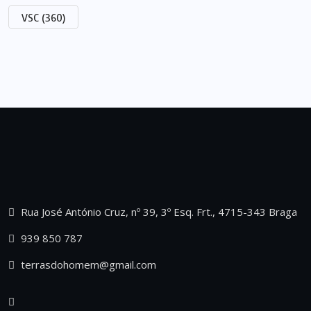
VSC
(360)
Rua José António Cruz, nº 39, 3º Esq. Frt., 4715-343 Braga
939 850 787
terrasdohomem@gmail.com