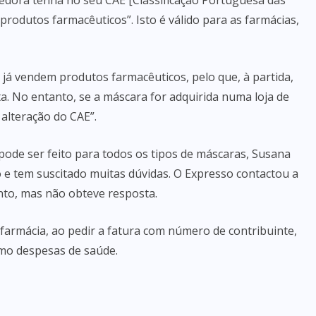
edora tenha no seu CAE [Classificação Portuguesa das
produtos farmacêuticos”. Isto é válido para as farmácias,
o já vendem produtos farmacêuticos, pelo que, à partida,
sta. No entanto, se a máscara for adquirida numa loja de
 alteração do CAE”.
pode ser feito para todos os tipos de máscaras, Susana
to e tem suscitado muitas dúvidas. O Expresso contactou a
nto, mas não obteve resposta.
 farmácia, ao pedir a fatura com número de contribuinte,
mo despesas de saúde.