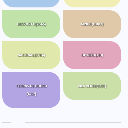
DESPORTO
(2665)
MINHO
(11807)
NACIONAL
(3784)
OPINIÃO
(301)
TERRAS DE BOURO
VILA VERDE
(3595)
(1457)