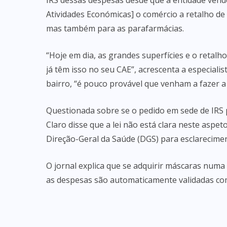
IRS dessas despesas desde que a entidade vend
Atividades Económicas] o comércio a retalho de 
mas também para as parafarmácias.
“Hoje em dia, as grandes superfícies e o retalh
já têm isso no seu CAE”, acrescenta a especiali
bairro, “é pouco provável que venham a fazer a
Questionada sobre se o pedido em sede de IRS 
Claro disse que a lei não está clara neste aspe
Direção-Geral da Saúde (DGS) para esclarecime
O jornal explica que se adquirir máscaras numa
as despesas são automaticamente validadas co