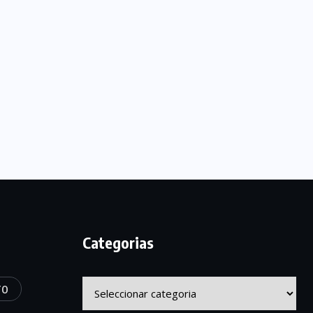
Categorias
Categorias
TO