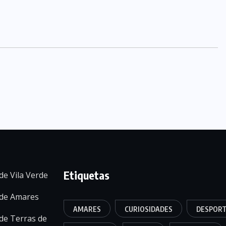
Etiquetas
de Vila Verde
 de Amares
AMARES
CURIOSIDADES
DESPOR
de Terras de