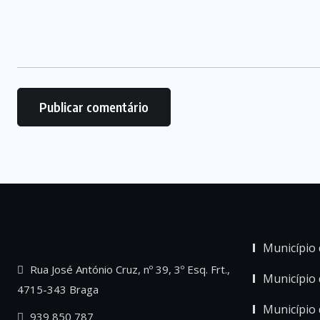
Município 
Rua José António Cruz, nº 39, 3º Esq. Frt.,
Município
4715-343 Braga
Município 
939 850 787