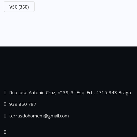
VSC
(360)
Rua José António Cruz, nº 39, 3º Esq. Frt., 4715-343 Braga
939 850 787
terrasdohomem@gmail.com