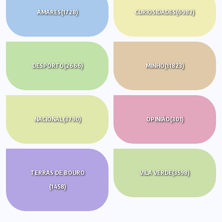
AMARES
(1728)
CURIOSIDADES
(6982)
DESPORTO
(2666)
MINHO
(11823)
NACIONAL
(3790)
OPINIÃO
(301)
TERRAS DE BOURO
VILA VERDE
(3598)
(1458)