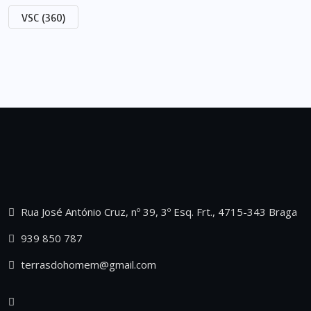
VSC
(360)
Rua José António Cruz, nº 39, 3º Esq. Frt., 4715-343 Braga
939 850 787
terrasdohomem@gmail.com