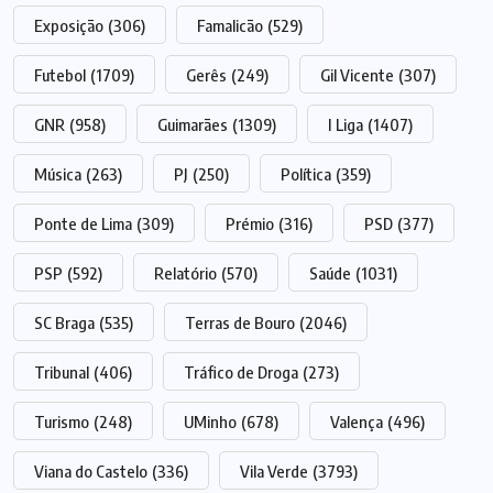
Exposição
(306)
Famalicão
(529)
Futebol
(1709)
Gerês
(249)
Gil Vicente
(307)
GNR
(958)
Guimarães
(1309)
I Liga
(1407)
Música
(263)
PJ
(250)
Política
(359)
Ponte de Lima
(309)
Prémio
(316)
PSD
(377)
PSP
(592)
Relatório
(570)
Saúde
(1031)
SC Braga
(535)
Terras de Bouro
(2046)
Tribunal
(406)
Tráfico de Droga
(273)
Turismo
(248)
UMinho
(678)
Valença
(496)
Viana do Castelo
(336)
Vila Verde
(3793)