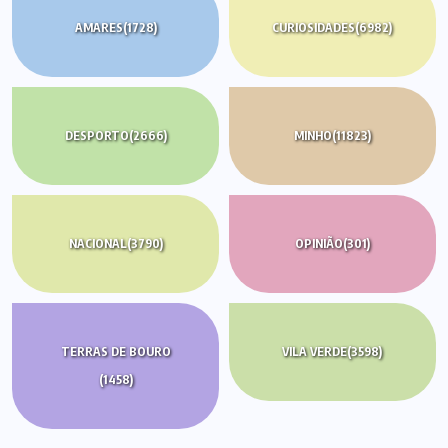
AMARES
(1728)
CURIOSIDADES
(6982)
DESPORTO
(2666)
MINHO
(11823)
NACIONAL
(3790)
OPINIÃO
(301)
TERRAS DE BOURO
VILA VERDE
(3598)
(1458)