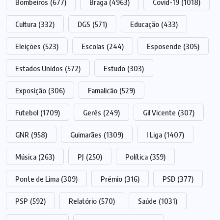
Bombeiros
(677)
Braga
(4963)
Covid-19
(1018)
Cultura
(332)
DGS
(571)
Educação
(433)
Eleições
(523)
Escolas
(244)
Esposende
(305)
Estados Unidos
(572)
Estudo
(303)
Exposição
(306)
Famalicão
(529)
Futebol
(1709)
Gerês
(249)
Gil Vicente
(307)
GNR
(958)
Guimarães
(1309)
I Liga
(1407)
Música
(263)
PJ
(250)
Política
(359)
Ponte de Lima
(309)
Prémio
(316)
PSD
(377)
PSP
(592)
Relatório
(570)
Saúde
(1031)