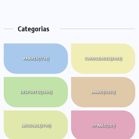
Categorias
AMARES
(1728)
CURIOSIDADES
(6982)
DESPORTO
(2666)
MINHO
(11823)
NACIONAL
(3790)
OPINIÃO
(301)