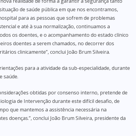
à nova realidade de forma a garantir a segurança tanto
 situação de saúde pública em que nos encontramos,
hospital para as pessoas que sofrem de problemas
stencial e até à sua normalização, continuamos a
todos os doentes, e o acompanhamento do estado clínico
imeiros doentes a serem chamados, no decorrer dos
ários clinicamente”, conclui João Brum Silveira.
ientações para a atividade da sub-especialidade, durante
e saúde.
nsiderações obtidas por consenso interno, pretende de
ologia de Intervenção durante este difícil desafio, de
po que mantemos a assistência necessária na
es doenças.”, conclui João Brum Silveira, presidente da