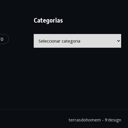
Categorias
Categorias
TO
terrasdohomem -
frdesign