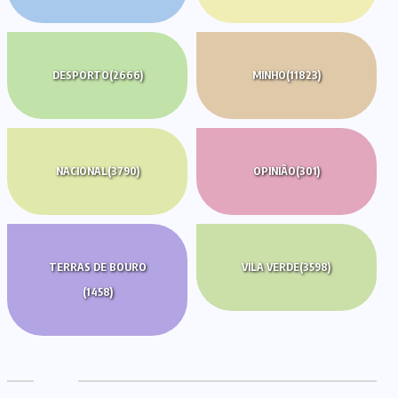
DESPORTO
(2666)
MINHO
(11823)
NACIONAL
(3790)
OPINIÃO
(301)
TERRAS DE BOURO
VILA VERDE
(3598)
(1458)