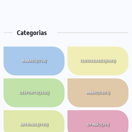
Categorias
AMARES
(1728)
CURIOSIDADES
(6982)
DESPORTO
(2665)
MINHO
(11804)
NACIONAL
(3783)
OPINIÃO
(301)