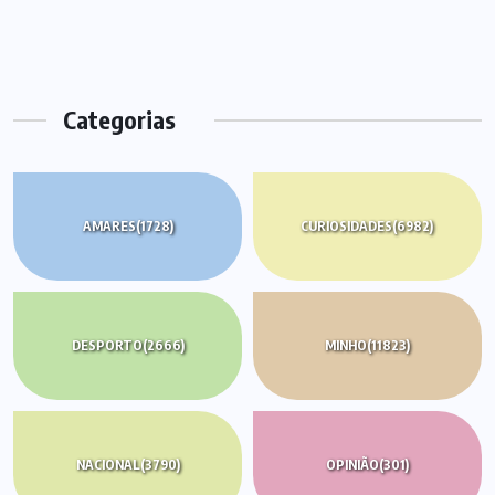
Categorias
AMARES
(1728)
CURIOSIDADES
(6982)
DESPORTO
(2666)
MINHO
(11823)
NACIONAL
(3790)
OPINIÃO
(301)