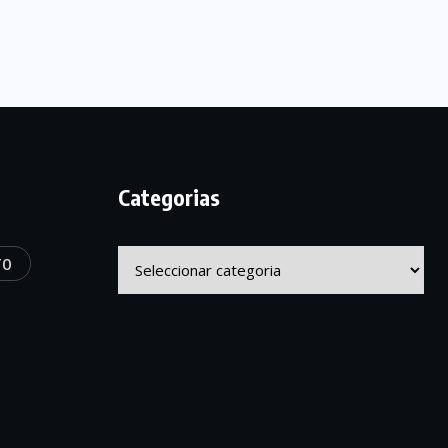
Categorias
Categorias
TO