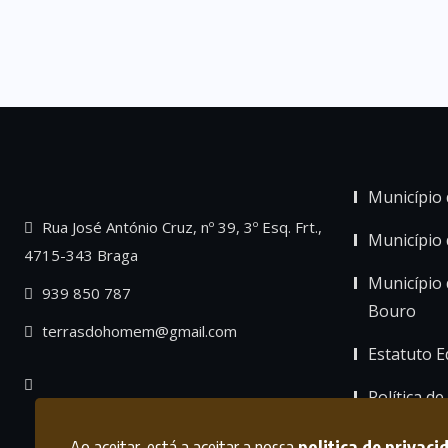
Município 
Rua José António Cruz, nº 39, 3º Esq. Frt.,
Município
4715-343 Braga
Município 
939 850 787
Bouro
terrasdohomem@gmail.com
Estatuto Ed
Política de
Ao aceitar, está a aceitar a nossa
politica de privaci