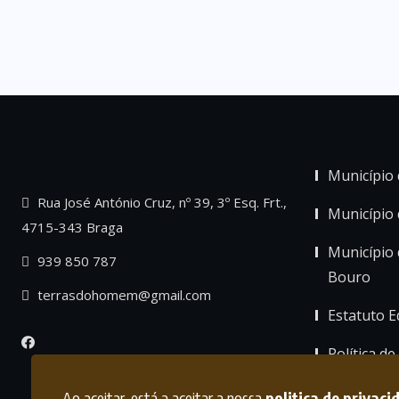
Município 
Rua José António Cruz, nº 39, 3º Esq. Frt.,
Município
4715-343 Braga
Município 
939 850 787
Bouro
terrasdohomem@gmail.com
Estatuto Ed
Política de
Ao aceitar, está a aceitar a nossa
politica de privaci