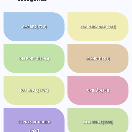
AMARES
(1728)
CURIOSIDADES
(6982)
DESPORTO
(2665)
MINHO
(11809)
NACIONAL
(3784)
OPINIÃO
(301)
TERRAS DE BOURO
VILA VERDE
(3598)
(1457)