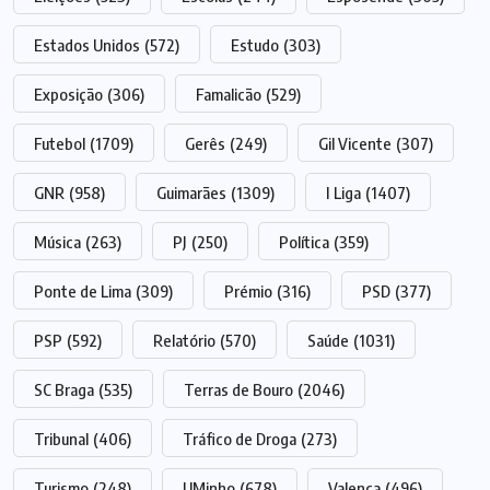
Estados Unidos
(572)
Estudo
(303)
Exposição
(306)
Famalicão
(529)
Futebol
(1709)
Gerês
(249)
Gil Vicente
(307)
GNR
(958)
Guimarães
(1309)
I Liga
(1407)
Música
(263)
PJ
(250)
Política
(359)
Ponte de Lima
(309)
Prémio
(316)
PSD
(377)
PSP
(592)
Relatório
(570)
Saúde
(1031)
SC Braga
(535)
Terras de Bouro
(2046)
Tribunal
(406)
Tráfico de Droga
(273)
Turismo
(248)
UMinho
(678)
Valença
(496)