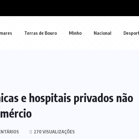
mares
Terras de Bouro
Minho
Nacional
Despor
nicas e hospitais privados não
omércio
ENTÁRIOS
270 VISUALIZAÇÕES