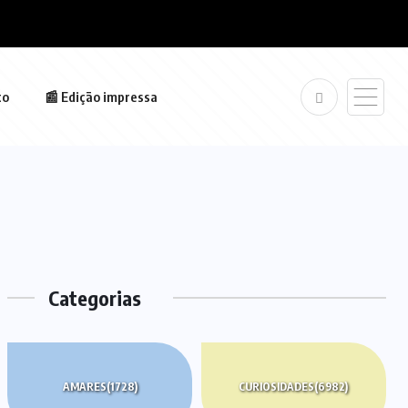
to
📰 Edição impressa
Categorias
AMARES
(1728)
CURIOSIDADES
(6982)