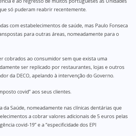
ência e ao regresso de muitos portugueses às Unidades
que só puderam reabrir recentemente.
nadas com estabelecimentos de saúde, mas Paulo Fonseca
transpostas para outras áreas, nomeadamente para o
 ser cobrados ao consumidor sem que exista uma
damente ser replicado por restaurantes, lojas e outros
ador da DECO, apelando à intervenção do Governo.
mposto covid” aos seus clientes.
rea da Saúde, nomeadamente nas clínicas dentárias que
lecimentos a cobrar valores adicionais de 5 euros pelas
gência covid-19” e a “especificidade dos EPI