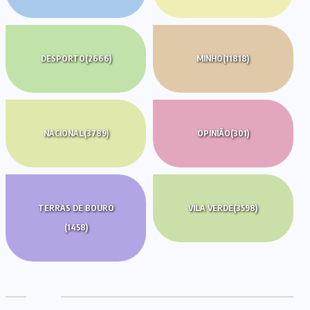
DESPORTO
(2666)
MINHO
(11818)
NACIONAL
(3789)
OPINIÃO
(301)
TERRAS DE BOURO
VILA VERDE
(3598)
(1458)