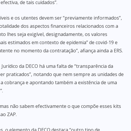
fectiva, de tais cuidados”.
síveis e os utentes devem ser “previamente informados”,
otalidade dos aspectos financeiros relacionados com a
o lhes seja exigível, designadamente, os valores
ais estimados em contexto de epidemia” de covid-19 e
utente no momento da contratação”, afiança ainda a ERS.
urídico da DECO há uma falta de “transparência da
ser praticados”, notando que nem sempre as unidades de
 a cobrança e apontando também a existência de uma
”.
 mas não sabem efectivamente o que compõe esses kits
 ao ZAP.
es, o elemento da DECO destaca “outro tipo de