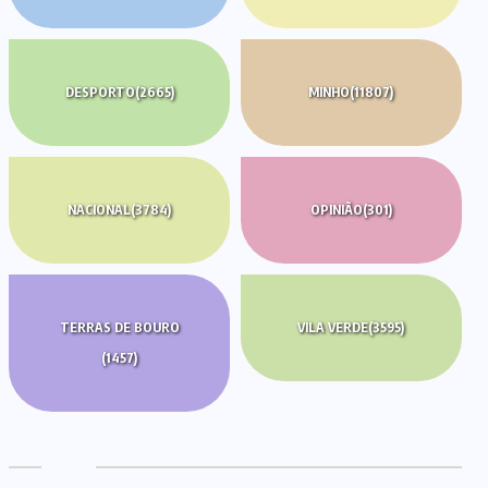
DESPORTO
(2665)
MINHO
(11807)
NACIONAL
(3784)
OPINIÃO
(301)
TERRAS DE BOURO
VILA VERDE
(3595)
(1457)