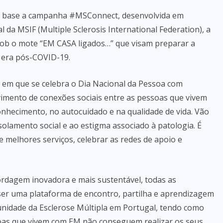
or base a campanha #MSConnect, desenvolvida em
a MSIF (Multiple Sclerosis International Federation), a
 sob o mote “EM CASA ligados…” que visam preparar a
 era pós-COVID-19.
a em que se celebra o Dia Nacional da Pessoa com
vimento de conexões sociais entre as pessoas que vivem
hecimento, no autocuidado e na qualidade de vida. Vão
solamento social e ao estigma associado à patologia. É
 melhores serviços, celebrar as redes de apoio e
ordagem inovadora e mais sustentável, todas as
er uma plataforma de encontro, partilha e aprendizagem
unidade da Esclerose Múltipla em Portugal, tendo como
soas que vivem com EM não conseguem realizar os seus