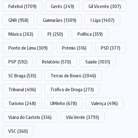
Futebol
(1709)
Gerês
(249)
Gil Vicente
(307)
GNR
(958)
Guimarães
(1309)
I Liga
(1407)
Música
(263)
PJ
(250)
Política
(359)
Ponte de Lima
(309)
Prémio
(316)
PSD
(377)
PSP
(592)
Relatório
(570)
Saúde
(1031)
SC Braga
(535)
Terras de Bouro
(2046)
Tribunal
(406)
Tráfico de Droga
(273)
Turismo
(248)
UMinho
(678)
Valença
(496)
Viana do Castelo
(336)
Vila Verde
(3793)
VSC
(360)