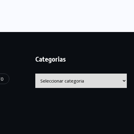
Categorias
Categorias
TO