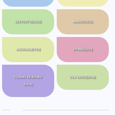
DESPORTO
(2666)
MINHO
(11822)
NACIONAL
(3789)
OPINIÃO
(301)
TERRAS DE BOURO
VILA VERDE
(3598)
(1458)