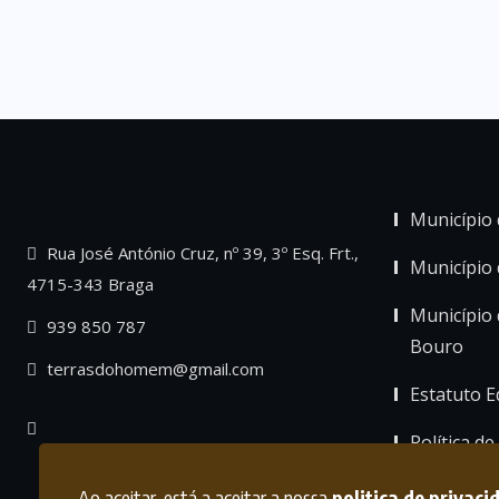
Município 
Rua José António Cruz, nº 39, 3º Esq. Frt.,
Município
4715-343 Braga
Município 
939 850 787
Bouro
terrasdohomem@gmail.com
Estatuto Ed
Política de
Ao aceitar, está a aceitar a nossa
politica de privaci