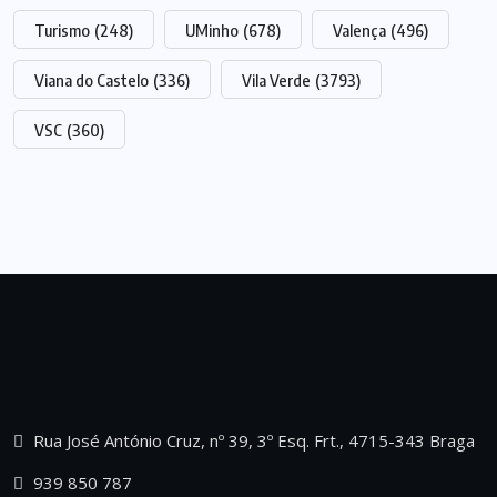
Turismo
(248)
UMinho
(678)
Valença
(496)
Viana do Castelo
(336)
Vila Verde
(3793)
VSC
(360)
Rua José António Cruz, nº 39, 3º Esq. Frt., 4715-343 Braga
939 850 787