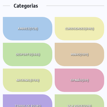
Categorias
AMARES
(1728)
CURIOSIDADES
(6982)
DESPORTO
(2665)
MINHO
(11811)
NACIONAL
(3784)
OPINIÃO
(301)
TERRAS DE BOURO
VILA VERDE
(3598)