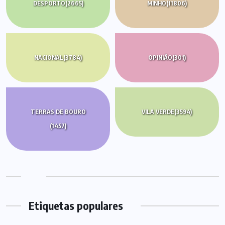
DESPORTO
(2665)
MINHO
(11806)
NACIONAL
(3784)
OPINIÃO
(301)
TERRAS DE BOURO
VILA VERDE
(3594)
(1457)
Etiquetas populares