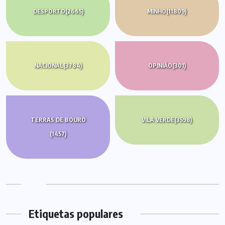
DESPORTO
(2665)
MINHO
(11809)
NACIONAL
(3784)
OPINIÃO
(301)
TERRAS DE BOURO
VILA VERDE
(3598)
(1457)
Etiquetas populares