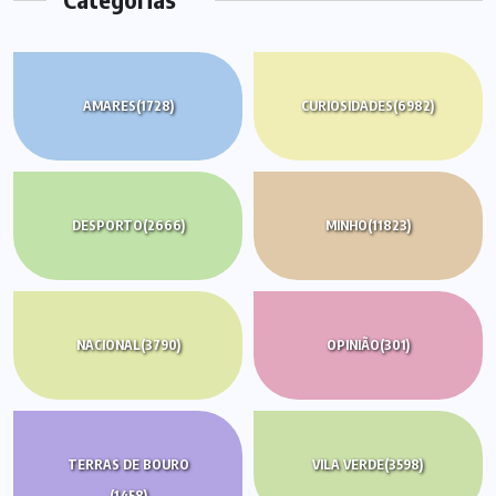
AMARES
(1728)
CURIOSIDADES
(6982)
DESPORTO
(2666)
MINHO
(11823)
NACIONAL
(3790)
OPINIÃO
(301)
TERRAS DE BOURO
VILA VERDE
(3598)
(1458)