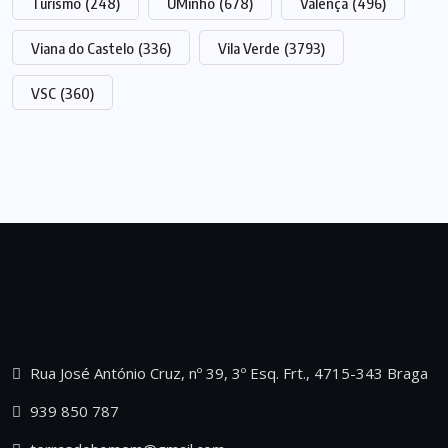
Turismo
(248)
UMinho
(678)
Valença
(496)
Viana do Castelo
(336)
Vila Verde
(3793)
VSC
(360)
Rua José António Cruz, nº 39, 3º Esq. Frt., 4715-343 Braga
939 850 787