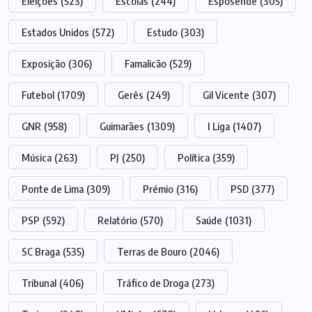
Eleições
(523)
Escolas
(244)
Esposende
(305)
Estados Unidos
(572)
Estudo
(303)
Exposição
(306)
Famalicão
(529)
Futebol
(1709)
Gerês
(249)
Gil Vicente
(307)
GNR
(958)
Guimarães
(1309)
I Liga
(1407)
Música
(263)
PJ
(250)
Política
(359)
Ponte de Lima
(309)
Prémio
(316)
PSD
(377)
PSP
(592)
Relatório
(570)
Saúde
(1031)
SC Braga
(535)
Terras de Bouro
(2046)
Tribunal
(406)
Tráfico de Droga
(273)