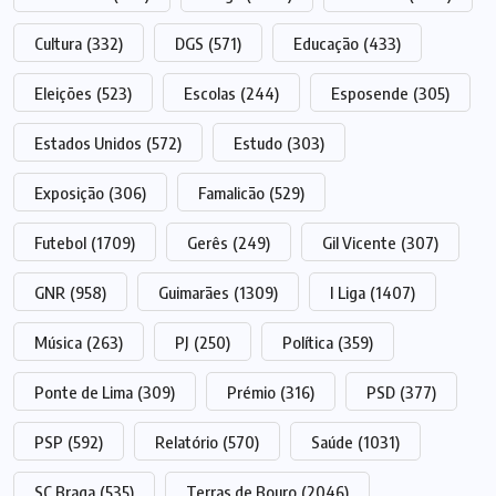
Cultura
(332)
DGS
(571)
Educação
(433)
Eleições
(523)
Escolas
(244)
Esposende
(305)
Estados Unidos
(572)
Estudo
(303)
Exposição
(306)
Famalicão
(529)
Futebol
(1709)
Gerês
(249)
Gil Vicente
(307)
GNR
(958)
Guimarães
(1309)
I Liga
(1407)
Música
(263)
PJ
(250)
Política
(359)
Ponte de Lima
(309)
Prémio
(316)
PSD
(377)
PSP
(592)
Relatório
(570)
Saúde
(1031)
SC Braga
(535)
Terras de Bouro
(2046)