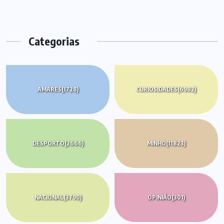
Categorias
AMARES
(1728)
CURIOSIDADES
(6982)
DESPORTO
(2666)
MINHO
(11823)
NACIONAL
(3790)
OPINIÃO
(301)