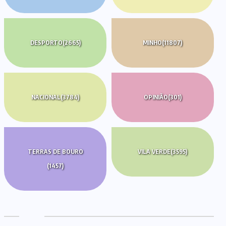
DESPORTO
(2665)
MINHO
(11807)
NACIONAL
(3784)
OPINIÃO
(301)
TERRAS DE BOURO
VILA VERDE
(3595)
(1457)