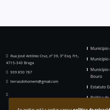
Município 
Rua José António Cruz, nº 39, 3º Esq. Frt.,
Município
4715-343 Braga
Município 
939 850 787
Bouro
terrasdohomem@gmail.com
Estatuto Ed
Política de
Ao aceitar, está a aceitar a nossa
politica de privaci