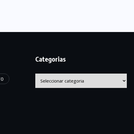
Categorias
Categorias
TO