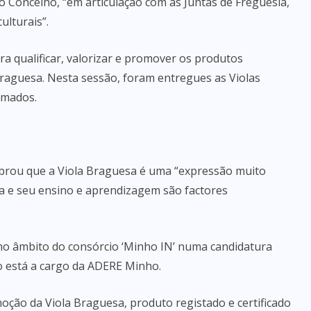
o Concelho, “em articulação com as Juntas de Freguesia,
ulturais”.
ra qualificar, valorizar e promover os produtos
 Braguesa. Nesta sessão, foram entregues as Violas
rmados.
mbrou que a Viola Braguesa é uma “expressão muito
ga e seu ensino e aprendizagem são factores
 no âmbito do consórcio ‘Minho IN’ numa candidatura
o está a cargo da ADERE Minho.
ção da Viola Braguesa, produto registado e certificado