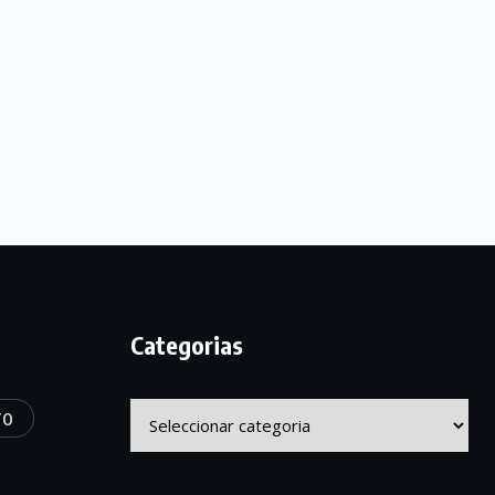
Categorias
Categorias
TO