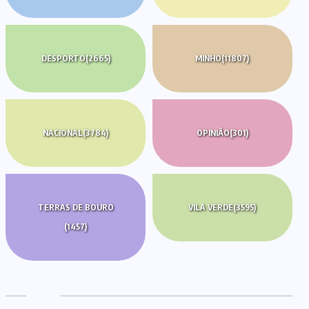
DESPORTO
(2665)
MINHO
(11807)
NACIONAL
(3784)
OPINIÃO
(301)
TERRAS DE BOURO
VILA VERDE
(3595)
(1457)