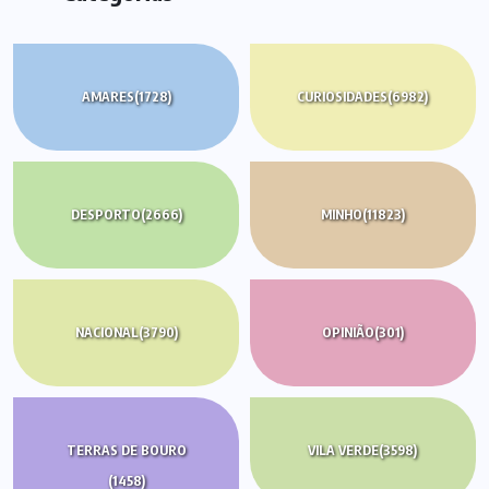
AMARES
(1728)
CURIOSIDADES
(6982)
DESPORTO
(2666)
MINHO
(11823)
NACIONAL
(3790)
OPINIÃO
(301)
TERRAS DE BOURO
VILA VERDE
(3598)
(1458)