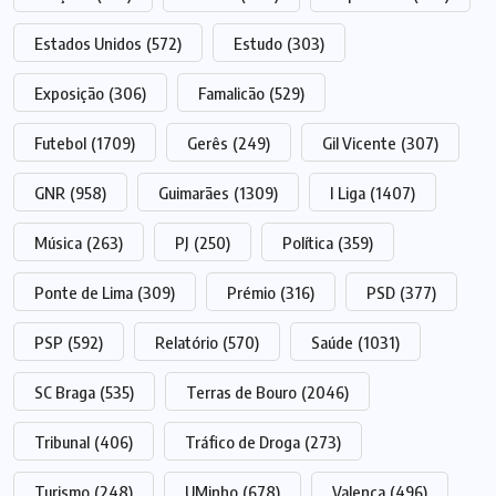
Estados Unidos
(572)
Estudo
(303)
Exposição
(306)
Famalicão
(529)
Futebol
(1709)
Gerês
(249)
Gil Vicente
(307)
GNR
(958)
Guimarães
(1309)
I Liga
(1407)
Música
(263)
PJ
(250)
Política
(359)
Ponte de Lima
(309)
Prémio
(316)
PSD
(377)
PSP
(592)
Relatório
(570)
Saúde
(1031)
SC Braga
(535)
Terras de Bouro
(2046)
Tribunal
(406)
Tráfico de Droga
(273)
Turismo
(248)
UMinho
(678)
Valença
(496)