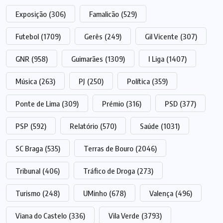
Exposição
(306)
Famalicão
(529)
Futebol
(1709)
Gerês
(249)
Gil Vicente
(307)
GNR
(958)
Guimarães
(1309)
I Liga
(1407)
Música
(263)
PJ
(250)
Política
(359)
Ponte de Lima
(309)
Prémio
(316)
PSD
(377)
PSP
(592)
Relatório
(570)
Saúde
(1031)
SC Braga
(535)
Terras de Bouro
(2046)
Tribunal
(406)
Tráfico de Droga
(273)
Turismo
(248)
UMinho
(678)
Valença
(496)
Viana do Castelo
(336)
Vila Verde
(3793)