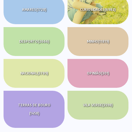
AMARES
(1728)
CURIOSIDADES
(6982)
DESPORTO
(2666)
MINHO
(11819)
NACIONAL
(3789)
OPINIÃO
(301)
TERRAS DE BOURO
VILA VERDE
(3598)
(1458)