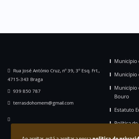
Município 
Rua José António Cruz, nº 39, 3º Esq. Frt.,
Município
4715-343 Braga
Município 
939 850 787
Bouro
terrasdohomem@gmail.com
Estatuto Ed
Política de
Ao aceitar, está a aceitar a nossa
politica de privaci