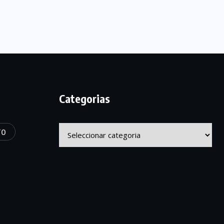
Categorias
Categorias
TO