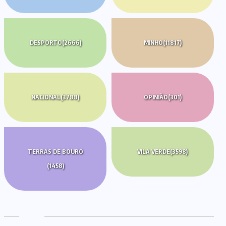
DESPORTO
(2666)
MINHO
(11817)
NACIONAL
(3788)
OPINIÃO
(301)
TERRAS DE BOURO
VILA VERDE
(3598)
(1458)