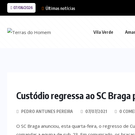
07/08/2026
Últimas notícias
Vila Verde
Ama
Custódio regressa ao SC Braga p
PEDRO ANTUNES PEREIRA
07/07/2021
0 COME
O SC Braga anunciou, esta quarta-feira, o regresso de Cus
comandar a equipa de sub-23. Em comunicado, os bracar