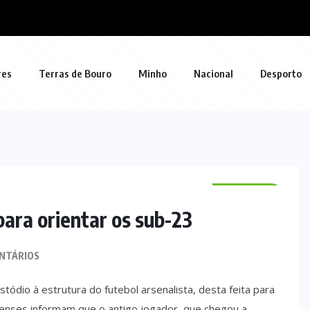
res
Terras de Bouro
Minho
Nacional
Desporto
DESPORTO
ara orientar os sub-23
NTÁRIOS
tódio à estrutura do futebol arsenalista, desta feita para
enses informam que o antigo jogador, que chegou a