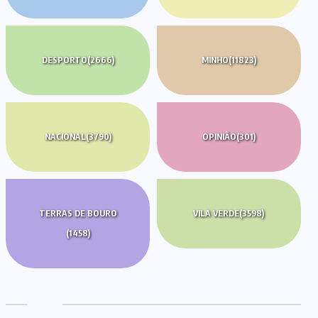
DESPORTO
(2666)
MINHO
(11823)
NACIONAL
(3790)
OPINIÃO
(301)
TERRAS DE BOURO
VILA VERDE
(3598)
(1458)