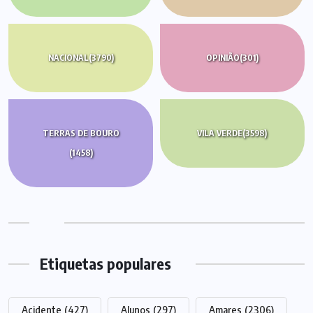
NACIONAL
(3790)
OPINIÃO
(301)
TERRAS DE BOURO
VILA VERDE
(3598)
(1458)
Etiquetas populares
Acidente
(427)
Alunos
(297)
Amares
(2306)