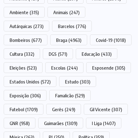
Ambiente
(315)
Animais
(247)
Autárquicas
(273)
Barcelos
(776)
Bombeiros
(677)
Braga
(4963)
Covid-19
(1018)
Cultura
(332)
DGS
(571)
Educação
(433)
Eleições
(523)
Escolas
(244)
Esposende
(305)
Estados Unidos
(572)
Estudo
(303)
Exposição
(306)
Famalicão
(529)
Futebol
(1709)
Gerês
(249)
Gil Vicente
(307)
GNR
(958)
Guimarães
(1309)
I Liga
(1407)
Música
(263)
PJ
(250)
Política
(359)