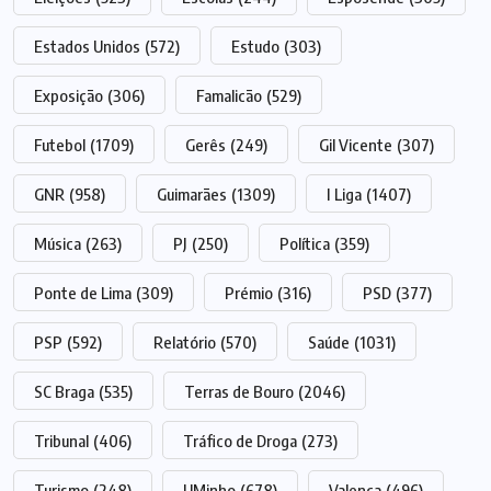
Estados Unidos
(572)
Estudo
(303)
Exposição
(306)
Famalicão
(529)
Futebol
(1709)
Gerês
(249)
Gil Vicente
(307)
GNR
(958)
Guimarães
(1309)
I Liga
(1407)
Música
(263)
PJ
(250)
Política
(359)
Ponte de Lima
(309)
Prémio
(316)
PSD
(377)
PSP
(592)
Relatório
(570)
Saúde
(1031)
SC Braga
(535)
Terras de Bouro
(2046)
Tribunal
(406)
Tráfico de Droga
(273)
Turismo
(248)
UMinho
(678)
Valença
(496)