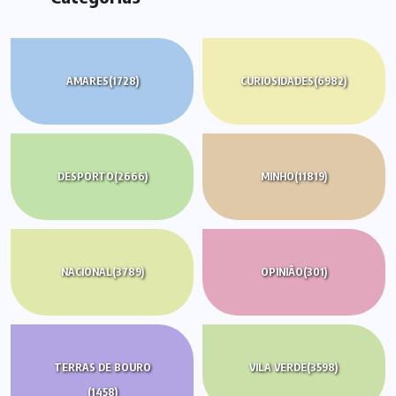
AMARES
(1728)
CURIOSIDADES
(6982)
DESPORTO
(2666)
MINHO
(11819)
NACIONAL
(3789)
OPINIÃO
(301)
TERRAS DE BOURO
VILA VERDE
(3598)
(1458)