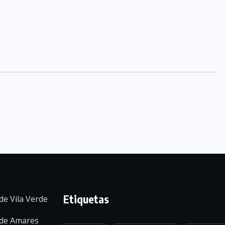
Etiquetas
de Vila Verde
 de Amares