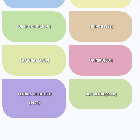
DESPORTO
(2666)
MINHO
(11823)
NACIONAL
(3790)
OPINIÃO
(301)
TERRAS DE BOURO
VILA VERDE
(3598)
(1458)