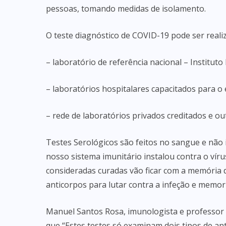
pessoas, tomando medidas de isolamento.
O teste diagnóstico de COVID-19 pode ser realiz
– laboratório de referência nacional – Institut
– laboratórios hospitalares capacitados para o 
– rede de laboratórios privados creditados e ou
Testes Serológicos são feitos no sangue e não i
nosso sistema imunitário instalou contra o víru
consideradas curadas vão ficar com a memória d
anticorpos para lutar contra a infeção e memor
Manuel Santos Rosa, imunologista e professor 
que “Estes testes só examinam dois tipos de ant