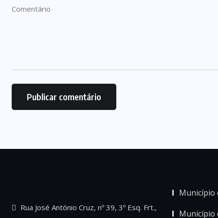
Município 
Rua José António Cruz, nº 39, 3º Esq. Frt.,
Município