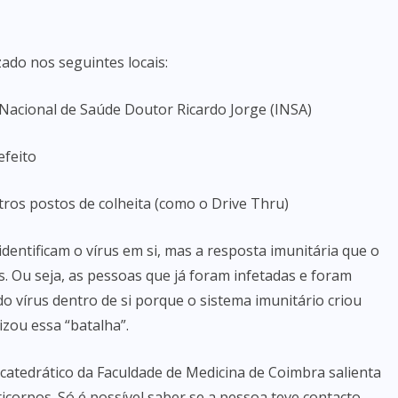
ado nos seguintes locais:
o Nacional de Saúde Doutor Ricardo Jorge (INSA)
efeito
tros postos de colheita (como o Drive Thru)
dentificam o vírus em si, mas a resposta imunitária que o
s. Ou seja, as pessoas que já foram infetadas e foram
o vírus dentro de si porque o sistema imunitário criou
izou essa “batalha”.
catedrático da Faculdade de Medicina de Coimbra salienta
icorpos. Só é possível saber se a pessoa teve contacto