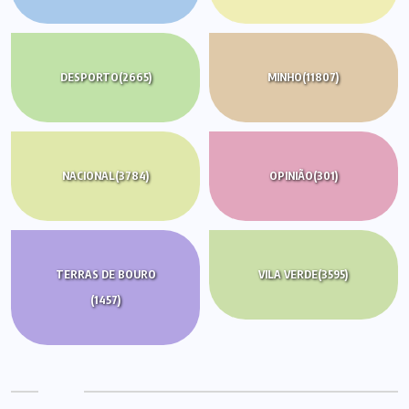
DESPORTO
(2665)
MINHO
(11807)
NACIONAL
(3784)
OPINIÃO
(301)
TERRAS DE BOURO
VILA VERDE
(3595)
(1457)